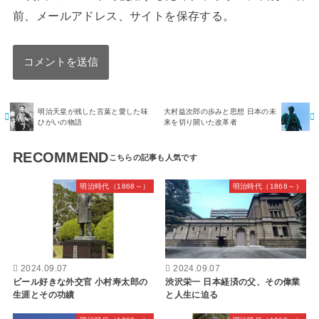
前、メールアドレス、サイトを保存する。
明治天皇が残した言葉と愛した味
大村益次郎の歩みと思想 日本の未
ひがいの物語
来を切り開いた改革者
RECOMMEND
明治時代（1868～）
明治時代（1868～）
2024.09.07
2024.09.07
ビール好きな外交官 小村寿太郎の
渋沢栄一 日本経済の父、その偉業
生涯とその功績
と人生に迫る