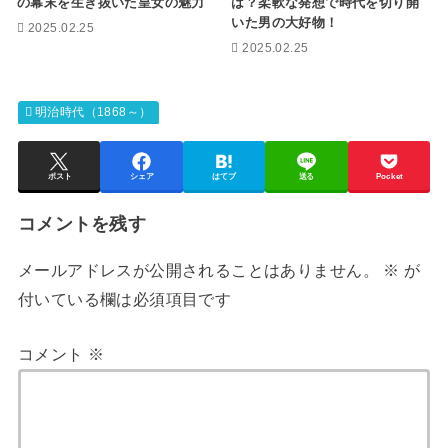
の幕末を生き抜いた皇女の魅力
は？柔軟な発想で時代を切り開
いた男の大好物！
2025.02.25
2025.02.25
明治時代（1868～）
ポスト
シェア
はてブ
送る
Pocket
コメントを残す
メールアドレスが公開されることはありません。
※
が
付いている欄は必須項目です
コメント
※