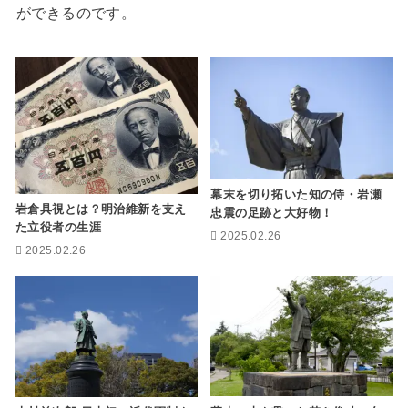
ができるのです。
幕末を切り拓いた知の侍・岩瀬
岩倉具視とは？明治維新を支え
忠震の足跡と大好物！
た立役者の生涯
2025.02.26
2025.02.26