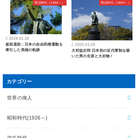
明治時代（1868～）
明治時代（1868～）
2024.01.18
板垣退助：日本の自由民権運動を
2025.02.26
牽引した英雄の軌跡
大村益次郎 日本初の近代軍制を築
いた男の生涯と大好物！
カテゴリー
世界の偉人
昭和時代(1926～)
弥生時代