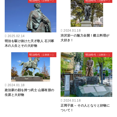
明治時代（1868～）
明治時代（1868～）
2024.01.18
渋沢栄一の魅力全開！郷土料理が
2025.02.14
大好き！
明治を駆け抜けた天才歌人 石川啄
木の人生とその大好物
明治時代（1868～）
明治時代（1868～）
2024.01.18
政治家の顔を持つ武士 山縣有朋の
生涯と大好物
2024.01.18
正岡子規 – その人となりと好物に
ついて！