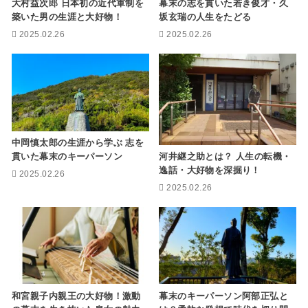
幕末の志を貫いた若き俊才・久
大村益次郎 日本初の近代軍制を
坂玄瑞の人生をたどる
築いた男の生涯と大好物！
2025.02.26
2025.02.26
中岡慎太郎の生涯から学ぶ 志を
河井継之助とは？ 人生の転機・
貫いた幕末のキーパーソン
逸話・大好物を深掘り！
2025.02.26
2025.02.26
和宮親子内親王の大好物！激動
幕末のキーパーソン阿部正弘と