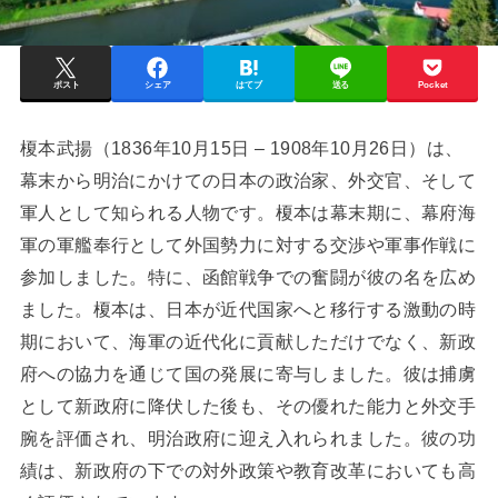
ポスト
シェア
はてブ
送る
Pocket
榎本武揚（1836年10月15日 – 1908年10月26日）は、
幕末から明治にかけての日本の政治家、外交官、そして
軍人として知られる人物です。榎本は幕末期に、幕府海
軍の軍艦奉行として外国勢力に対する交渉や軍事作戦に
参加しました。特に、函館戦争での奮闘が彼の名を広め
ました。榎本は、日本が近代国家へと移行する激動の時
期において、海軍の近代化に貢献しただけでなく、新政
府への協力を通じて国の発展に寄与しました。彼は捕虜
として新政府に降伏した後も、その優れた能力と外交手
腕を評価され、明治政府に迎え入れられました。彼の功
績は、新政府の下での対外政策や教育改革においても高