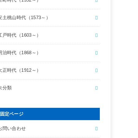
室町時代（1392～）
安土桃山時代（1573～）
江戸時代（1603～）
明治時代（1868～）
大正時代（1912～）
未分類
固定ページ
お問い合わせ