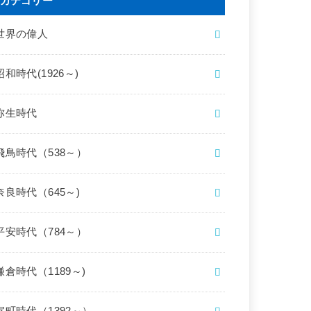
カテゴリー
世界の偉人
昭和時代(1926～)
弥生時代
飛鳥時代（538～）
奈良時代（645～)
平安時代（784～）
鎌倉時代（1189～)