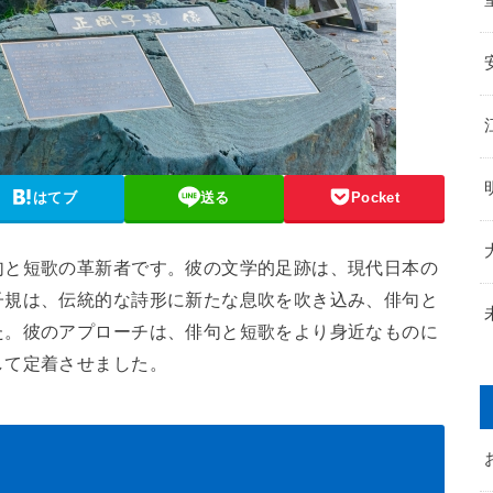
はてブ
送る
Pocket
句と短歌の革新者です。彼の文学的足跡は、現代日本の
子規は、伝統的な詩形に新たな息吹を吹き込み、俳句と
た。彼のアプローチは、俳句と短歌をより身近なものに
して定着させました。