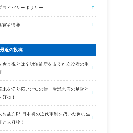
プライバシーポリシー
運営者情報
最近の投稿
岩倉具視とは？明治維新を支えた立役者の生
涯
幕末を切り拓いた知の侍・岩瀬忠震の足跡と
大好物！
大村益次郎 日本初の近代軍制を築いた男の生
涯と大好物！