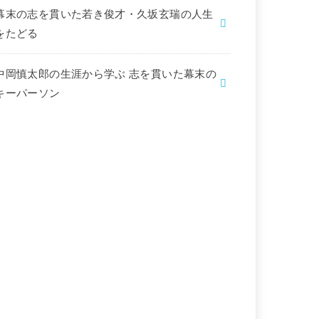
幕末の志を貫いた若き俊才・久坂玄瑞の人生
をたどる
中岡慎太郎の生涯から学ぶ 志を貫いた幕末の
キーパーソン