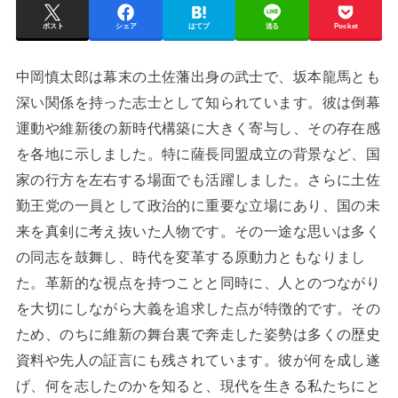
ポスト
シェア
はてブ
送る
Pocket
中岡慎太郎は幕末の土佐藩出身の武士で、坂本龍馬とも
深い関係を持った志士として知られています。彼は倒幕
運動や維新後の新時代構築に大きく寄与し、その存在感
を各地に示しました。特に薩長同盟成立の背景など、国
家の行方を左右する場面でも活躍しました。さらに土佐
勤王党の一員として政治的に重要な立場にあり、国の未
来を真剣に考え抜いた人物です。その一途な思いは多く
の同志を鼓舞し、時代を変革する原動力ともなりまし
た。革新的な視点を持つことと同時に、人とのつながり
を大切にしながら大義を追求した点が特徴的です。その
ため、のちに維新の舞台裏で奔走した姿勢は多くの歴史
資料や先人の証言にも残されています。彼が何を成し遂
げ、何を志したのかを知ると、現代を生きる私たちにと