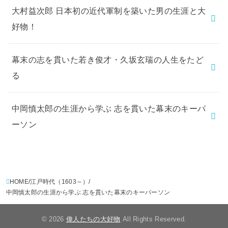
大村益次郎 日本初の近代軍制を築いた男の生涯と大
好物！
幕末の志を貫いた若き俊才・久坂玄瑞の人生をたど
る
中岡慎太郎の生涯から学ぶ 志を貫いた幕末のキーパ
ーソン
HOME
江戸時代（1603～）
中岡慎太郎の生涯から学ぶ 志を貫いた幕末のキーパーソン
© 2026
偉人たちの大好物
All Rights Reserved.