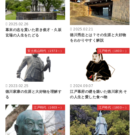
2025.02.26
2025.02.21
幕末の志を貫いた若き俊才・久坂
徳川秀忠とは？その生涯と大好物
玄瑞の人生をたどる
をわかりやすく解説
安土桃山時代（1573～）
江戸時代（1603～）
2023.02.25
2024.09.07
徳川家康の生涯と大好物を理解す
江戸幕府の礎を築いた徳川家光 そ
る
の人生と愛した食べ物
江戸時代（1603～）
江戸時代（1603～）