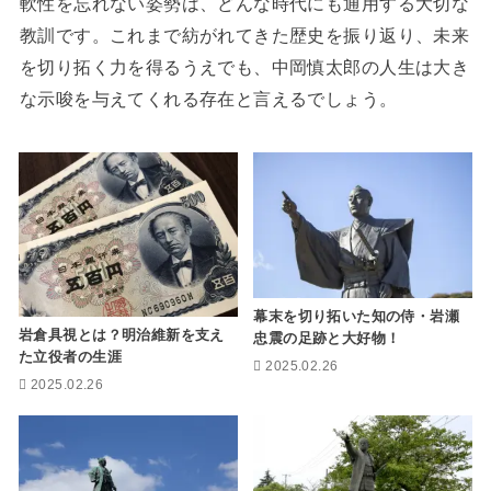
軟性を忘れない姿勢は、どんな時代にも通用する大切な
教訓です。これまで紡がれてきた歴史を振り返り、未来
を切り拓く力を得るうえでも、中岡慎太郎の人生は大き
な示唆を与えてくれる存在と言えるでしょう。
幕末を切り拓いた知の侍・岩瀬
岩倉具視とは？明治維新を支え
忠震の足跡と大好物！
た立役者の生涯
2025.02.26
2025.02.26