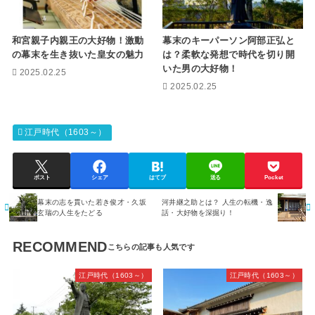
和宮親子内親王の大好物！激動
幕末のキーパーソン阿部正弘と
の幕末を生き抜いた皇女の魅力
は？柔軟な発想で時代を切り開
いた男の大好物！
2025.02.25
2025.02.25
江戸時代（1603～）
ポスト
シェア
はてブ
送る
Pocket
幕末の志を貫いた若き俊才・久坂
河井継之助とは？ 人生の転機・逸
玄瑞の人生をたどる
話・大好物を深掘り！
RECOMMEND
江戸時代（1603～）
江戸時代（1603～）