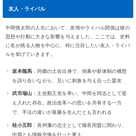
友人・ライバル
中岡慎太郎の人生において、友情やライバル関係は彼の
思想や行動に大きな影響を与えました。ここでは、史料
に名が残る人物を中心に、特に注目したい友人・ライバ
ルを挙げていきます。
坂本龍馬
：同郷の土佐出身で、倒幕や新体制の構想
を語り合いながら、互いに刺激を与え合った盟友
武市瑞山
：土佐勤王党を率い、中岡を同志として迎
え入れた存在。政治改革への思いを共有する一方
で、手法の違いが葛藤を生んだとも言われる
桂小五郎
：長州藩の志士として薩長同盟に関わり、
中岡とも情報交換を行った要人