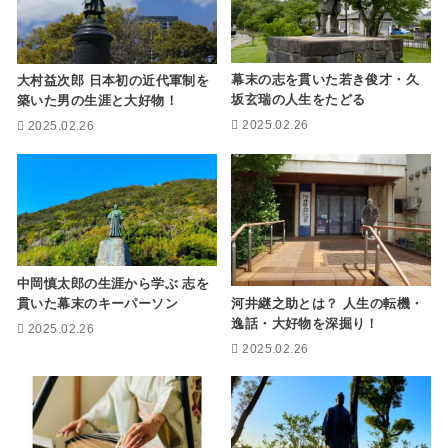
幕末の志を貫いた若き俊才・久
大村益次郎 日本初の近代軍制を
坂玄瑞の人生をたどる
築いた男の生涯と大好物！
2025.02.26
2025.02.26
中岡慎太郎の生涯から学ぶ 志を
貫いた幕末のキーパーソン
河井継之助とは？ 人生の転機・
逸話・大好物を深掘り！
2025.02.26
2025.02.26