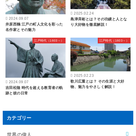
2025.02.24
2024.09.07
島津斉彬とは？その功績と人とな
井原西鶴 江戸の町人文化を彩った
り大好物を徹底解説！
名作家とその魅力
江戸時代（1603～）
江戸時代（1603～）
2025.02.23
歌川広重とは？ その生涯と大好
2024.09.07
物、魅力をやさしく解説！
吉田松陰 時代を超える教育者の軌
跡と彼の日常
カテゴリー
世界の偉人