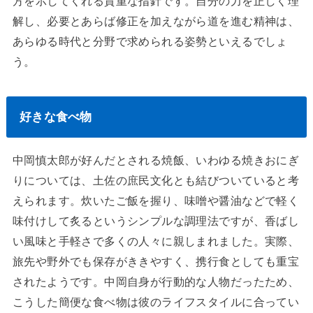
方を示してくれる貴重な指針です。自分の力を正しく理
解し、必要とあらば修正を加えながら道を進む精神は、
あらゆる時代と分野で求められる姿勢といえるでしょ
う。
好きな食べ物
中岡慎太郎が好んだとされる焼飯、いわゆる焼きおにぎ
りについては、土佐の庶民文化とも結びついていると考
えられます。炊いたご飯を握り、味噌や醤油などで軽く
味付けして炙るというシンプルな調理法ですが、香ばし
い風味と手軽さで多くの人々に親しまれました。実際、
旅先や野外でも保存がききやすく、携行食としても重宝
されたようです。中岡自身が行動的な人物だったため、
こうした簡便な食べ物は彼のライフスタイルに合ってい