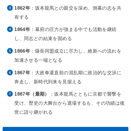
1862年
：坂本龍馬との親交を深め、倒幕の志を共
有する
1864年
：幕府の圧力が強まる中でも活動を継続
し、同志との結束を固める
1866年
：薩長同盟成立に尽力し、維新への流れを
加速させる一端となる
1867年
：大政奉還直前の混乱期に政治的な交渉に
奔走し、新時代到来を見据える
1867年（最期）
：坂本龍馬とともに京都で襲撃を
受け、歴史の大舞台から退場するも、その功績は後
世に語り継がれる