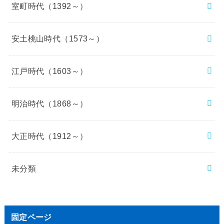
室町時代（1392～）
安土桃山時代（1573～）
江戸時代（1603～）
明治時代（1868～）
大正時代（1912～）
未分類
固定ページ