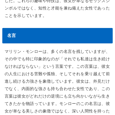
した。これらの趣味や特技は、彼女が単なるセックスシ
ンボルではなく、知性と才能を兼ね備えた女性であった
ことを示しています。
名言
マリリン・モンローは、多くの名言を残していますが、
その中でも特に印象的なのが「それでも私達は生き続け
なければならない」という言葉です。この言葉は、彼女
の人生における苦難や孤独、そしてそれを乗り越えて前
進し続ける力強さを象徴しています。彼女は、外見だけ
でなく、内面的な強さも持ち合わせた女性であり、この
言葉は彼女がどれだけの逆境にも立ち向かいながら生き
てきたかを物語っています。モンローのこの名言は、彼
女が単なる美しさの象徴ではなく、深い人間性を持った