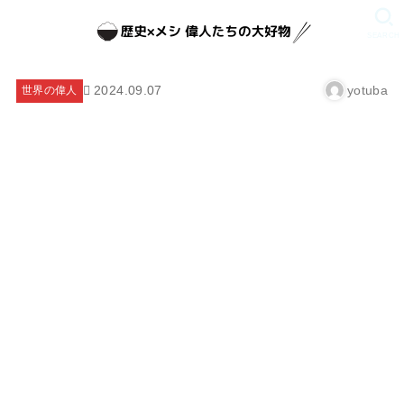
SEARCH
2024.09.07
yotuba
世界の偉人