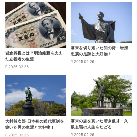
幕末を切り拓いた知の侍・岩瀬
岩倉具視とは？明治維新を支え
忠震の足跡と大好物！
た立役者の生涯
2025.02.26
2025.02.26
幕末の志を貫いた若き俊才・久
大村益次郎 日本初の近代軍制を
坂玄瑞の人生をたどる
築いた男の生涯と大好物！
2025.02.26
2025.02.26