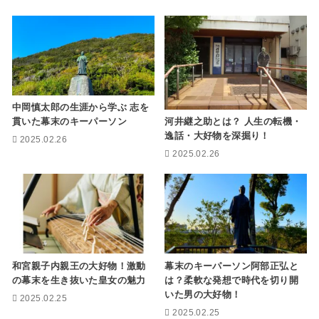
中岡慎太郎の生涯から学ぶ 志を
河井継之助とは？ 人生の転機・
貫いた幕末のキーパーソン
逸話・大好物を深掘り！
2025.02.26
2025.02.26
和宮親子内親王の大好物！激動
幕末のキーパーソン阿部正弘と
の幕末を生き抜いた皇女の魅力
は？柔軟な発想で時代を切り開
いた男の大好物！
2025.02.25
2025.02.25