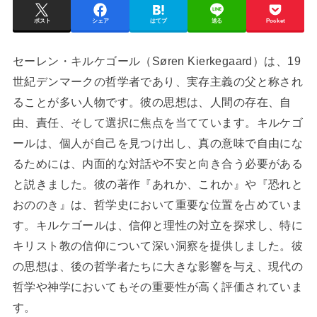
ポスト
シェア
はてブ
送る
Pocket
セーレン・キルケゴール（Søren Kierkegaard）は、19
世紀デンマークの哲学者であり、実存主義の父と称され
ることが多い人物です。彼の思想は、人間の存在、自
由、責任、そして選択に焦点を当てています。キルケゴ
ールは、個人が自己を見つけ出し、真の意味で自由にな
るためには、内面的な対話や不安と向き合う必要がある
と説きました。彼の著作『あれか、これか』や『恐れと
おののき』は、哲学史において重要な位置を占めていま
す。キルケゴールは、信仰と理性の対立を探求し、特に
キリスト教の信仰について深い洞察を提供しました。彼
の思想は、後の哲学者たちに大きな影響を与え、現代の
哲学や神学においてもその重要性が高く評価されていま
す。