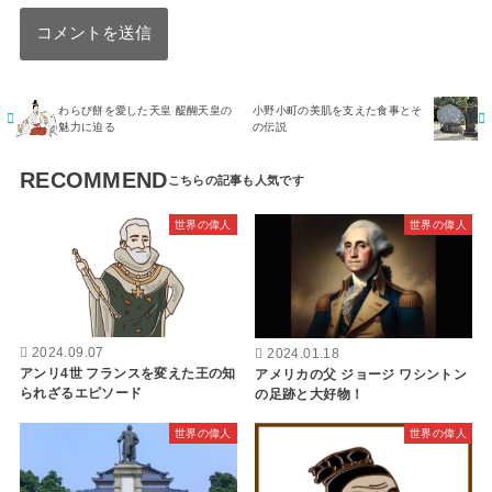
わらび餅を愛した天皇 醍醐天皇の
小野小町の美肌を支えた食事とそ
魅力に迫る
の伝説
RECOMMEND
世界の偉人
世界の偉人
2024.09.07
2024.01.18
アンリ4世 フランスを変えた王の知
アメリカの父 ジョージ ワシントン
られざるエピソード
の足跡と大好物！
世界の偉人
世界の偉人