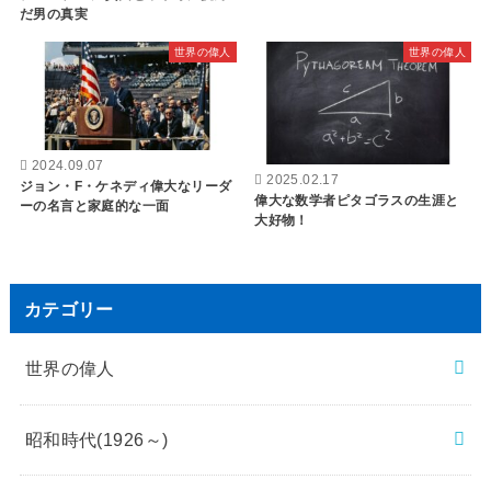
だ男の真実
世界の偉人
世界の偉人
2024.09.07
2025.02.17
ジョン・F・ケネディ偉大なリーダ
偉大な数学者ピタゴラスの生涯と
ーの名言と家庭的な一面
大好物！
カテゴリー
世界の偉人
昭和時代(1926～)