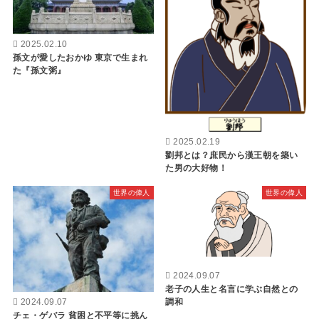
2025.02.10
孫文が愛したおかゆ 東京で生まれ
た『孫文粥』
2025.02.19
劉邦とは？庶民から漢王朝を築い
た男の大好物！
世界の偉人
世界の偉人
2024.09.07
老子の人生と名言に学ぶ自然との
調和
2024.09.07
チェ・ゲバラ 貧困と不平等に挑ん