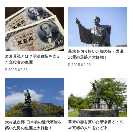
幕末を切り拓いた知の侍・岩瀬
岩倉具視とは？明治維新を支え
忠震の足跡と大好物！
た立役者の生涯
2025.02.26
2025.02.26
幕末の志を貫いた若き俊才・久
大村益次郎 日本初の近代軍制を
坂玄瑞の人生をたどる
築いた男の生涯と大好物！