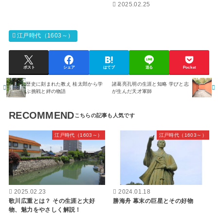
2025.02.25
江戸時代（1603～）
ポスト
シェア
はてブ
送る
Pocket
歴史に刻まれた教え 桂太郎から学
諸葛亮孔明の生涯と知略 学びと志
ぶ挑戦と絆の物語
が生んだ天才軍師
RECOMMEND
江戸時代（1603～）
江戸時代（1603～）
2025.02.23
2024.01.18
歌川広重とは？ その生涯と大好
勝海舟 幕末の巨星とその好物
物、魅力をやさしく解説！