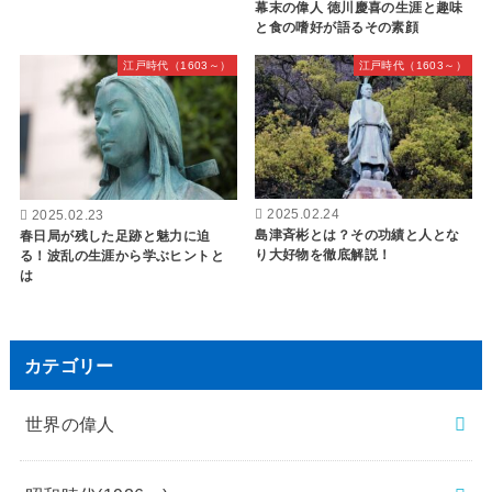
幕末の偉人 徳川慶喜の生涯と趣味
と食の嗜好が語るその素顔
江戸時代（1603～）
江戸時代（1603～）
2025.02.24
2025.02.23
島津斉彬とは？その功績と人とな
春日局が残した足跡と魅力に迫
り大好物を徹底解説！
る！波乱の生涯から学ぶヒントと
は
カテゴリー
世界の偉人