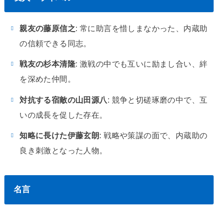
親友の藤原信之
: 常に助言を惜しまなかった、内蔵助
の信頼できる同志。
戦友の杉本清隆
: 激戦の中でも互いに励まし合い、絆
を深めた仲間。
対抗する宿敵の山田源八
: 競争と切磋琢磨の中で、互
いの成長を促した存在。
知略に長けた伊藤玄朗
: 戦略や策謀の面で、内蔵助の
良き刺激となった人物。
名言