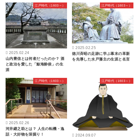
江戸時代（1603～）
江戸時代（1603～）
2025.02.25
2025.02.24
徳川斉昭の足跡に学ぶ幕末の革新
山内豊信とは何者だったのか？ 酒
を先導した水戸藩主の生涯と名言
と政治を愛した「鯨海酔侯」の生
涯
江戸時代（1603～）
江戸時代（1603～）
2025.02.26
河井継之助とは？ 人生の転機・逸
話・大好物を深掘り！
2024.09.07