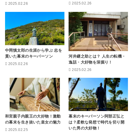
2025.02.26
2025.02.26
中岡慎太郎の生涯から学ぶ 志を
河井継之助とは？ 人生の転機・
貫いた幕末のキーパーソン
逸話・大好物を深掘り！
2025.02.26
2025.02.26
和宮親子内親王の大好物！激動
幕末のキーパーソン阿部正弘と
の幕末を生き抜いた皇女の魅力
は？柔軟な発想で時代を切り開
いた男の大好物！
2025.02.25