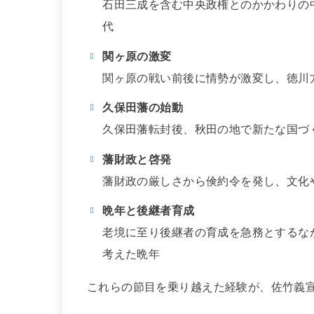
石田三成を含む中央政権とのかかわりの
代
関ヶ原の激変
関ヶ原の戦い前後に情勢が激変し、徳川
久保田藩の始動
久保田藩転封後、秋田の地で新たな国づ
藩財政と啓発
藩財政の厳しさから倹約令を発し、文化
晩年と後継者育成
老境に至り後継者の育成を急務とするな
考えた晩年
これらの節目を乗り越えた経験が、佐竹義