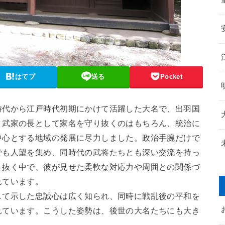
はてブ
送る
Pocket
時代から江戸時代初期にかけて活躍した大名で、出羽国
。武家の長として家名を守り抜くのはもちろん、統治に
中心とする地域の発展に尽力しました。政治手腕だけで
でも人望を集め、同時代の武将たちとも深い交流を持っ
き抜く中で、彼が見せた柔軟な対応力や周囲との関係づ
れています。
して示した忠誠心は広く知られ、同時に戦乱後の平和を
れています。こうした姿勢は、後世の大名たちにも大き