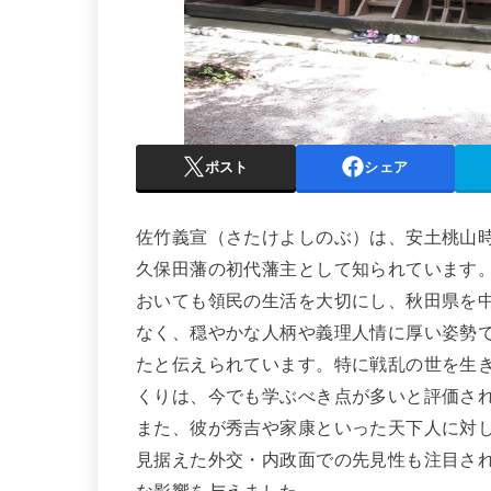
ポスト
シェア
佐竹義宣（さたけよしのぶ）は、安土桃山
久保田藩の初代藩主として知られています
おいても領民の生活を大切にし、秋田県を
なく、穏やかな人柄や義理人情に厚い姿勢
たと伝えられています。特に戦乱の世を生
くりは、今でも学ぶべき点が多いと評価さ
また、彼が秀吉や家康といった天下人に対
見据えた外交・内政面での先見性も注目さ
な影響を与えました。