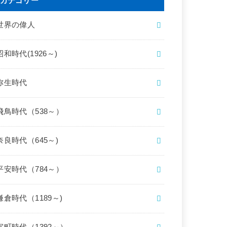
カテゴリー
世界の偉人
昭和時代(1926～)
弥生時代
飛鳥時代（538～）
奈良時代（645～)
平安時代（784～）
鎌倉時代（1189～)