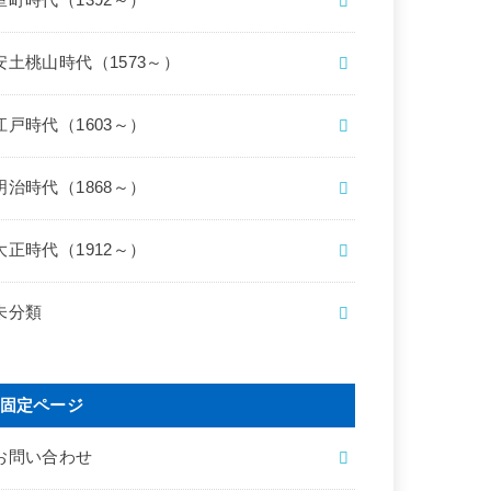
室町時代（1392～）
安土桃山時代（1573～）
江戸時代（1603～）
明治時代（1868～）
大正時代（1912～）
未分類
固定ページ
お問い合わせ