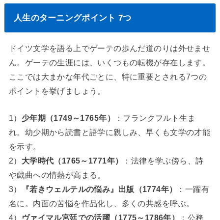
人生のターニングポイント 7つ
ドイツ文学を語る上でゲーテの歩んだ道のりは外せませ
ん。ゲーテの生涯には、いくつもの転機が存在します。
ここでは大まかな年代ごとに、特に重要とされる7つの
ポイントを挙げましょう。
1）
少年期（1749～1765年）
：フランクフルト生ま
れ。幼少期から読書と語学に親しみ、早くも文学の才能
を示す。
2）
大学時代（1765～1771年）
：法律を学ぶ傍ら、詩
や戯曲への情熱が高まる。
3）
『若きウェルテルの悩み』出版（1774年）
：一躍有
名に。内面の苦悩を作品化し、多くの共感を呼ぶ。
4）
ヴァイマル宮廷での活躍（1775～1786年）
：公務