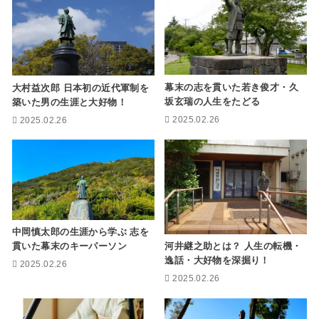
幕末の志を貫いた若き俊才・久
大村益次郎 日本初の近代軍制を
坂玄瑞の人生をたどる
築いた男の生涯と大好物！
2025.02.26
2025.02.26
中岡慎太郎の生涯から学ぶ 志を
河井継之助とは？ 人生の転機・
貫いた幕末のキーパーソン
逸話・大好物を深掘り！
2025.02.26
2025.02.26