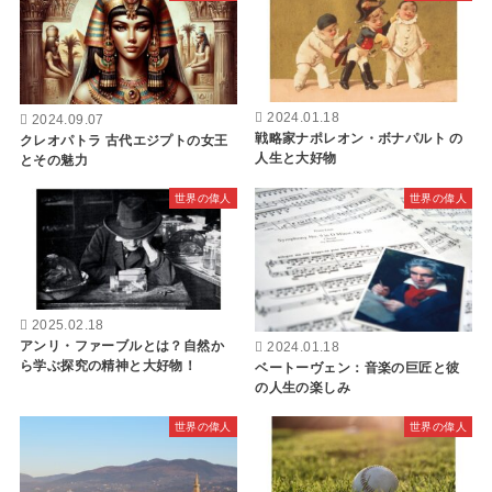
2024.01.18
2024.09.07
戦略家ナポレオン・ボナパルト の
クレオパトラ 古代エジプトの女王
人生と大好物
とその魅力
世界の偉人
世界の偉人
2025.02.18
アンリ・ファーブルとは？自然か
2024.01.18
ら学ぶ探究の精神と大好物！
ベートーヴェン：音楽の巨匠と彼
の人生の楽しみ
世界の偉人
世界の偉人