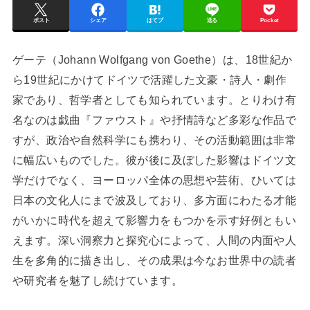
ポスト
シェア
はてブ
送る
Pocket
ゲーテ（Johann Wolfgang von Goethe）は、18世紀か
ら19世紀にかけてドイツで活躍した文豪・詩人・劇作
家であり、哲学者としても知られています。とりわけ有
名なのは戯曲『ファウスト』や抒情詩など多彩な作品で
すが、政治や自然科学にも携わり、その活動範囲は非常
に幅広いものでした。彼が後に及ぼした影響はドイツ文
学だけでなく、ヨーロッパ全体の思想や芸術、ひいては
日本の文化人にまで波及しており、多方面にわたる才能
がいかに時代を超えて影響力をもつかを示す好例ともい
えます。深い洞察力と探究心によって、人間の内面や人
生を多角的に描き出し、その成果は今なお世界中の読者
や研究者を魅了し続けています。