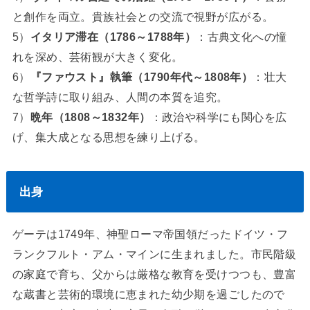
と創作を両立。貴族社会との交流で視野が広がる。
5）
イタリア滞在（1786～1788年）
：古典文化への憧
れを深め、芸術観が大きく変化。
6）
『ファウスト』執筆（1790年代～1808年）
：壮大
な哲学詩に取り組み、人間の本質を追究。
7）
晩年（1808～1832年）
：政治や科学にも関心を広
げ、集大成となる思想を練り上げる。
出身
ゲーテは1749年、神聖ローマ帝国領だったドイツ・フ
ランクフルト・アム・マインに生まれました。市民階級
の家庭で育ち、父からは厳格な教育を受けつつも、豊富
な蔵書と芸術的環境に恵まれた幼少期を過ごしたので