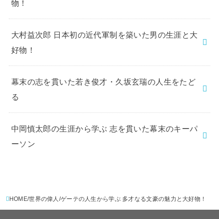
物！
大村益次郎 日本初の近代軍制を築いた男の生涯と大
好物！
幕末の志を貫いた若き俊才・久坂玄瑞の人生をたど
る
中岡慎太郎の生涯から学ぶ 志を貫いた幕末のキーパ
ーソン
HOME
世界の偉人
ゲーテの人生から学ぶ 多才なる文豪の魅力と大好物！