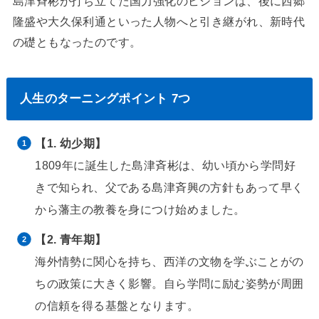
島津斉彬が打ち立てた国力強化のビジョンは、後に西郷
隆盛や大久保利通といった人物へと引き継がれ、新時代
の礎ともなったのです。
人生のターニングポイント 7つ
【1. 幼少期】
1809年に誕生した島津斉彬は、幼い頃から学問好
きで知られ、父である島津斉興の方針もあって早く
から藩主の教養を身につけ始めました。
【2. 青年期】
海外情勢に関心を持ち、西洋の文物を学ぶことがの
ちの政策に大きく影響。自ら学問に励む姿勢が周囲
の信頼を得る基盤となります。