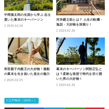
中岡慎太郎の生涯から学ぶ 志を
河井継之助とは？ 人生の転機・
貫いた幕末のキーパーソン
逸話・大好物を深掘り！
2025.02.26
2025.02.26
和宮親子内親王の大好物！激動
幕末のキーパーソン阿部正弘と
の幕末を生き抜いた皇女の魅力
は？柔軟な発想で時代を切り開
いた男の大好物！
2025.02.25
2025.02.25
江戸時代（1603～）