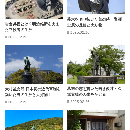
幕末を切り拓いた知の侍・岩瀬
岩倉具視とは？明治維新を支え
忠震の足跡と大好物！
た立役者の生涯
2025.02.26
2025.02.26
幕末の志を貫いた若き俊才・久
大村益次郎 日本初の近代軍制を
坂玄瑞の人生をたどる
築いた男の生涯と大好物！
2025.02.26
2025.02.26