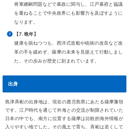
将軍継嗣問題などで幕政に関与し、江戸幕府と協議
を重ねることで中央政界にも影響力を及ぼすように
なります。
【7. 晩年】
健康を損ねつつも、西洋式造船や砲術の改良など改
革の手を緩めず、薩摩の未来を見据えて行動しまし
た。その歩みが歴史に刻まれています。
出身
島津斉彬の出身地は、現在の鹿児島県にあたる薩摩藩領
です。江戸時代を通じて外海との交流が制限されていた
日本の中でも、南方に位置する薩摩は比較的海外情報が
入りやすい地でした。その風土で育ち、斉彬は若くして