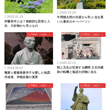
2025.02.26
2025.02.23
中岡慎太郎の生涯から学ぶ 志を貫
伊藤若冲とは？独創的な芸術と人
いた幕末のキーパーソン
生、大好物から学ぶもの
江戸時代（1603～）
江戸時代（1603～）
2025.02.15
戦と文化が交差する瞬間 大石内蔵
2024.09.07
助の転機と逸話大好物に迫る
蕎麦と紫蘇巻唐辛子を愛した地図
作成者、伊能忠敬の真実
江戸時代（1603～）
江戸時代（1603～）