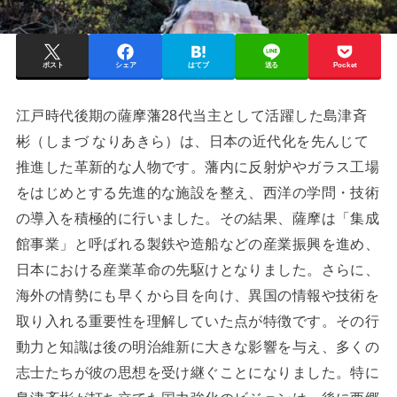
ポスト
シェア
はてブ
送る
Pocket
江戸時代後期の薩摩藩28代当主として活躍した島津斉
彬（しまづ なりあきら）は、日本の近代化を先んじて
推進した革新的な人物です。藩内に反射炉やガラス工場
をはじめとする先進的な施設を整え、西洋の学問・技術
の導入を積極的に行いました。その結果、薩摩は「集成
館事業」と呼ばれる製鉄や造船などの産業振興を進め、
日本における産業革命の先駆けとなりました。さらに、
海外の情勢にも早くから目を向け、異国の情報や技術を
取り入れる重要性を理解していた点が特徴です。その行
動力と知識は後の明治維新に大きな影響を与え、多くの
志士たちが彼の思想を受け継ぐことになりました。特に