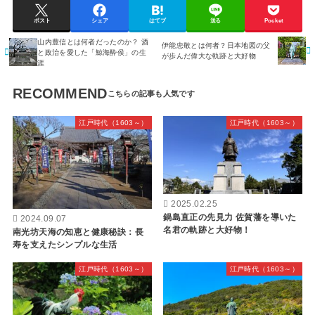
ポスト
シェア
はてブ
送る
Pocket
山内豊信とは何者だったのか？ 酒
伊能忠敬とは何者？日本地図の父
と政治を愛した「鯨海酔侯」の生
が歩んだ偉大な軌跡と大好物
涯
RECOMMEND
江戸時代（1603～）
江戸時代（1603～）
2025.02.25
鍋島直正の先見力 佐賀藩を導いた
2024.09.07
名君の軌跡と大好物！
南光坊天海の知恵と健康秘訣：長
寿を支えたシンプルな生活
江戸時代（1603～）
江戸時代（1603～）