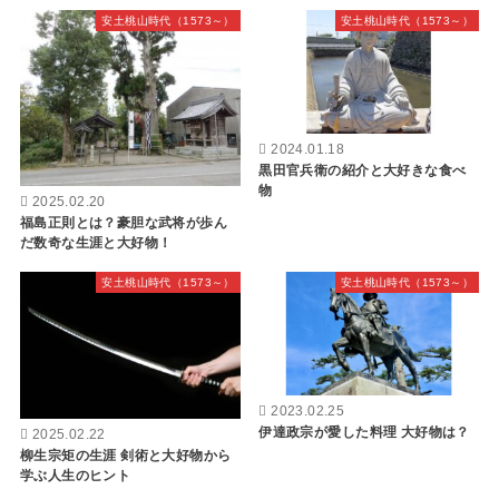
安土桃山時代（1573～）
安土桃山時代（1573～）
2024.01.18
黒田官兵衛の紹介と大好きな食べ
物
2025.02.20
福島正則とは？豪胆な武将が歩ん
だ数奇な生涯と大好物！
安土桃山時代（1573～）
安土桃山時代（1573～）
2023.02.25
伊達政宗が愛した料理 大好物は？
2025.02.22
柳生宗矩の生涯 剣術と大好物から
学ぶ人生のヒント