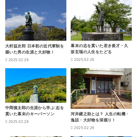
幕末の志を貫いた若き俊才・久
大村益次郎 日本初の近代軍制を
坂玄瑞の人生をたどる
築いた男の生涯と大好物！
2025.02.26
2025.02.26
中岡慎太郎の生涯から学ぶ 志を
河井継之助とは？ 人生の転機・
貫いた幕末のキーパーソン
逸話・大好物を深掘り！
2025.02.26
2025.02.26