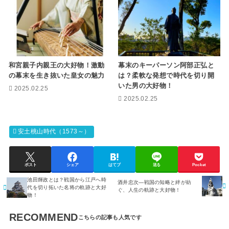
和宮親子内親王の大好物！激動
幕末のキーパーソン阿部正弘と
の幕末を生き抜いた皇女の魅力
は？柔軟な発想で時代を切り開
いた男の大好物！
2025.02.25
2025.02.25
安土桃山時代（1573～）
ポスト
シェア
はてブ
送る
Pocket
池田輝政とは？戦国から江戸へ時
酒井忠次―戦国の知略と絆が紡
代を切り拓いた名将の軌跡と大好
ぐ、人生の軌跡と大好物！
物！
RECOMMEND