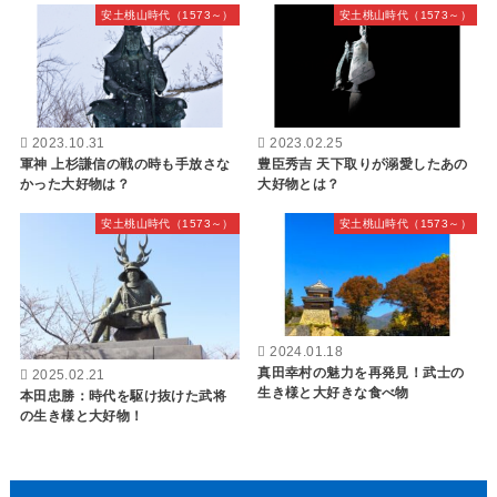
安土桃山時代（1573～）
安土桃山時代（1573～）
2023.10.31
2023.02.25
軍神 上杉謙信の戦の時も手放さな
豊臣秀吉 天下取りが溺愛したあの
かった大好物は？
大好物とは？
安土桃山時代（1573～）
安土桃山時代（1573～）
2024.01.18
真田幸村の魅力を再発見！武士の
2025.02.21
生き様と大好きな食べ物
本田忠勝：時代を駆け抜けた武将
の生き様と大好物！