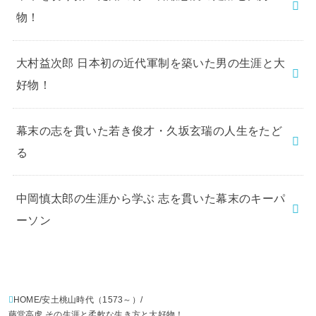
物！
大村益次郎 日本初の近代軍制を築いた男の生涯と大
好物！
幕末の志を貫いた若き俊才・久坂玄瑞の人生をたど
る
中岡慎太郎の生涯から学ぶ 志を貫いた幕末のキーパ
ーソン
HOME
安土桃山時代（1573～）
藤堂高虎 その生涯と柔軟な生き方と大好物！